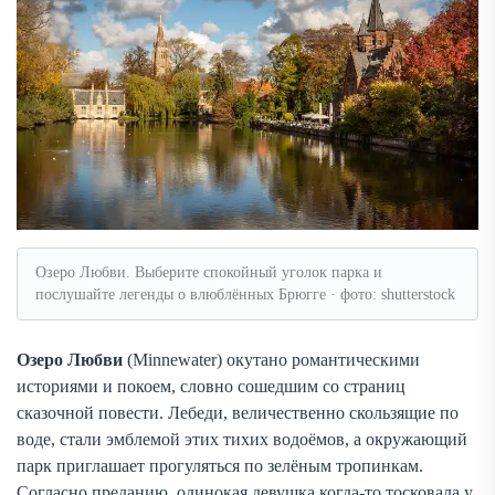
Озеро Любви. Выберите спокойный уголок парка и
послушайте легенды о влюблённых Брюгге · фото: shutterstock
Озеро Любви
(Minnewater) окутано романтическими
историями и покоем, словно сошедшим со страниц
сказочной повести. Лебеди, величественно скользящие по
воде, стали эмблемой этих тихих водоёмов, а окружающий
парк приглашает прогуляться по зелёным тропинкам.
Согласно преданию, одинокая девушка когда-то тосковала у