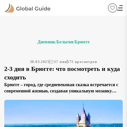
Дневник
Бельгия
Брюгге
/
/
30.03.2025
17 мин
575 просмотров
2-3 дня в Брюгге: что посмотреть и куда
сходить
Брюгге – город, где средневековая сказка встречается с
современной жизнью, создавая уникальную мозаику
культуры и традиций. Наш путеводитель по Брюгге
содержит подробное описание 15
достопримечательностей, которое поможет составить
идеальный маршрут для знакомства с этим волшебным
городом. Здесь вы узнаете, что посмотреть – от