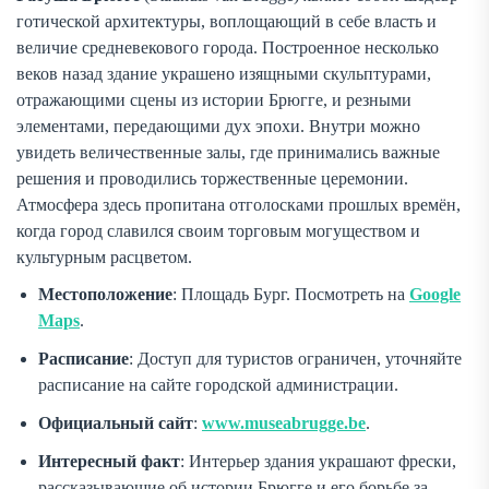
готической архитектуры, воплощающий в себе власть и
величие средневекового города. Построенное несколько
веков назад здание украшено изящными скульптурами,
отражающими сцены из истории Брюгге, и резными
элементами, передающими дух эпохи. Внутри можно
увидеть величественные залы, где принимались важные
решения и проводились торжественные церемонии.
Атмосфера здесь пропитана отголосками прошлых времён,
когда город славился своим торговым могуществом и
культурным расцветом.
Местоположение
: Площадь Бург. Посмотреть на
Google
Maps
.
Расписание
: Доступ для туристов ограничен, уточняйте
расписание на сайте городской администрации.
Официальный сайт
:
www.museabrugge.be
.
Интересный факт
: Интерьер здания украшают фрески,
рассказывающие об истории Брюгге и его борьбе за