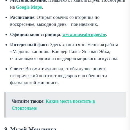
Местоположение
: Недалеко от канала Dijver. Посмотреть
на
Google Maps
.
Расписание
: Открыт обычно со вторника по
воскресенье, выходной день – понедельник.
Официальная страница
:
www.museabrugge.be
.
Интересный факт
: Здесь хранится знаменитая работа
«Мадонна каноника Ван дер Пале» Яна ван Эйка,
считающаяся одним из шедевров мирового искусства.
Совет
: Возьмите аудиогид, чтобы лучше понять
исторический контекст шедевров и особенности
фламандской живописи.
Читайте также
:
Какие места посетить в
Стокгольме
9. Музей Мемлинга