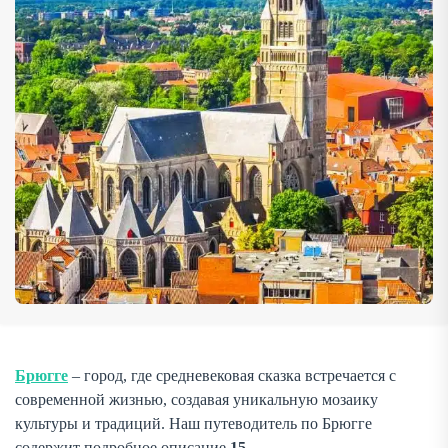
старинных колокольней, уютных каналов и древних
церквей до музеев, галерей и современных […]
Брюгге
– город, где средневековая сказка встречается с
современной жизнью, создавая уникальную мозаику
культуры и традиций. Наш путеводитель по Брюгге
содержит подробное описание
15