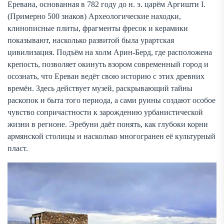
Еревана, основанная в 782 году до н. э. царём Аргишти I.
(Примерно 500 знаков) Археологические находки,
клинописные плиты, фрагменты фресок и керамики
показывают, насколько развитой была урартская
цивилизация. Подъём на холм Арин-Берд, где расположена
крепость, позволяет окинуть взором современный город и
осознать, что Ереван ведёт свою историю с этих древних
времён. Здесь действует музей, раскрывающий тайны
раскопок и быта того периода, а сами руины создают особое
чувство сопричастности к зарождению урбанистической
жизни в регионе. Эребуни даёт понять, как глубоки корни
армянской столицы и насколько многогранен её культурный
пласт.