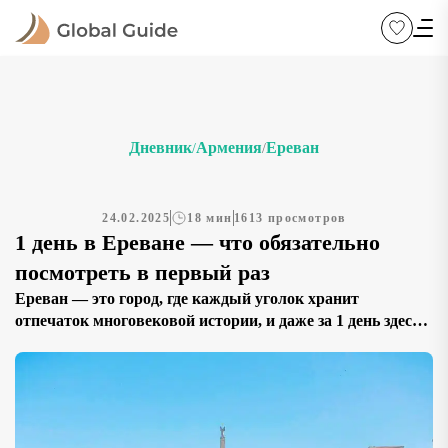
Дневник
Армения
Ереван
/
/
24.02.2025
18 мин
1613 просмотров
1 день в Ереване — что обязательно
посмотреть в первый раз
Ереван — это город, где каждый уголок хранит
отпечаток многовековой истории, и даже за 1 день здесь
можно успеть увидеть удивительные места. Город
славится уникальным сочетанием древней архитектуры,
тёплого колорита и гостеприимства. Чтобы ваше
короткое пребывание стало насыщенным, мы
подготовили список из 15 основных