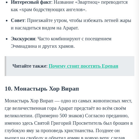
Интересный факт
: Название «Звартноц» переводится
как «храм бодрствующих ангелов».
Совет
: Приезжайте утром, чтобы избежать летней жары
и насладиться видом на Арарат.
Экскурсии
: Часто комбинируют с посещением
Эчмиадзина и других храмов.
Читайте также
:
Почему стоит посетить Ереван
10. Монастырь Хор Вирап
Монастырь Хор Вирап — одно из самых живописных мест,
где величественная гора Арарат предстаёт во всём своём
великолепии. (Примерно 500 знаков) Согласно преданию,
именно здесь Святой Григорий Просветитель был брошен в
глубокую яму за проповедь христианства. Позднее он
вышел на свободу и обратил армян в новую веру, сделав