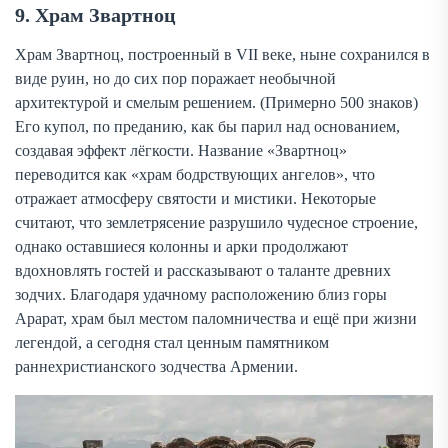
9. Храм Звартноц
Храм Звартноц, построенный в VII веке, ныне сохранился в
виде руин, но до сих пор поражает необычной
архитектурой и смелым решением. (Примерно 500 знаков)
Его купол, по преданию, как бы парил над основанием,
создавая эффект лёгкости. Название «Звартноц»
переводится как «храм бодрствующих ангелов», что
отражает атмосферу святости и мистики. Некоторые
считают, что землетрясение разрушило чудесное строение,
однако оставшиеся колонны и арки продолжают
вдохновлять гостей и рассказывают о таланте древних
зодчих. Благодаря удачному расположению близ горы
Арарат, храм был местом паломничества и ещё при жизни
легендой, а сегодня стал ценным памятником
раннехристианского зодчества Армении.