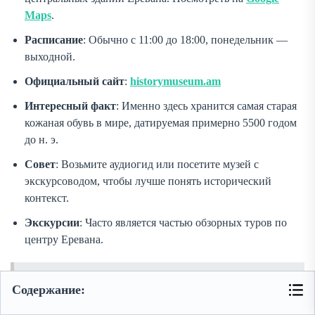
Maps
.
Расписание
: Обычно с 11:00 до 18:00, понедельник —
выходной.
Официальный сайт
:
historymuseum.am
Интересный факт
: Именно здесь хранится самая старая
кожаная обувь в мире, датируемая примерно 5500 годом
до н. э.
Совет
: Возьмите аудиогид или посетите музей с
экскурсоводом, чтобы лучше понять исторический
контекст.
Экскурсии
: Часто является частью обзорных туров по
центру Еревана.
Новинка
: авторские
туры по всей Армении
Содержание: