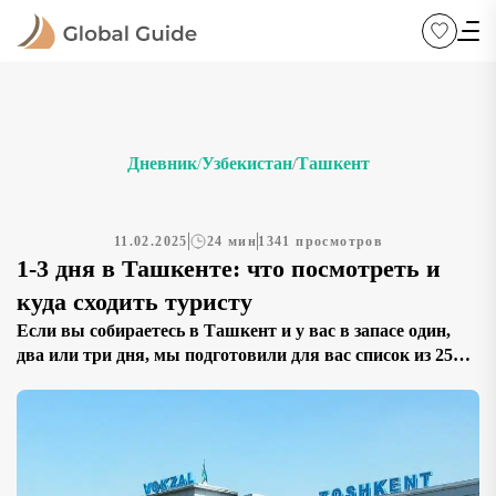
Дневник
Узбекистан
Ташкент
/
/
11.02.2025
24 мин
1341 просмотров
1-3 дня в Ташкенте: что посмотреть и
куда сходить туристу
Если вы собираетесь в Ташкент и у вас в запасе один,
два или три дня, мы подготовили для вас список из 25
достопримечательностей, которые стоит увидеть.
Выбирайте маршрут в зависимости от вашего времени и
предпочтений. Если у вас всего 1 день, начните с
прогулки по Старому городу, посетите ансамбль Хазрати
Имам и Медресе Кукельдаш, прогуляйтесь […]