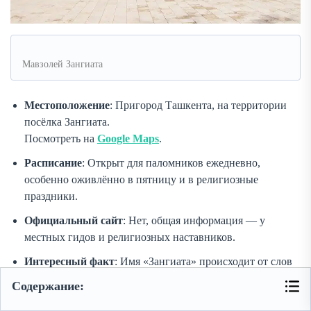
Мавзолей Зангиата
Местоположение
: Пригород Ташкента, на территории
посёлка Зангиата.
Посмотреть на
Google Maps
.
Расписание
: Открыт для паломников ежедневно,
особенно оживлённо в пятницу и в религиозные
праздники.
Официальный сайт
: Нет, общая информация — у
местных гидов и религиозных наставников.
Интересный факт
: Имя «Зангиата» происходит от слов
«занги» (чёрный) и «ата» (отец), связанное с легендой о
Содержание:
происхождении прозвища шейха.