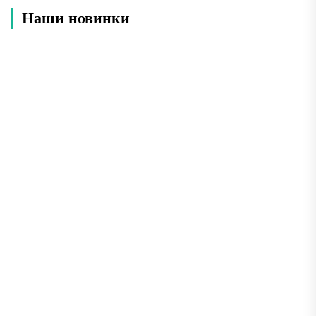
Наши новинки
Лучшие места Анапы: что обязательно
посмотреть во время отдыха