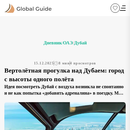
Дневник
ОАЭ
Дубай
/
/
15.12.2025
8 мин
4 просмотров
Вертолётная прогулка над Дубаем: город
с высоты одного полёта
Идея посмотреть Дубай с воздуха возникла не спонтанно
и не как попытка «добавить адреналина» в поездку. Мы с
двумя друзьями уже несколько дней гуляли по городу,
привыкли к его масштабу, небоскрёбам, трассам,
набережным и ощущению постоянного движения. В
какой-то момент стало понятно, что Дубай с земли
воспринимается фрагментами: отдельные районы,