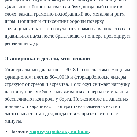
Джиггинг работает на свалах и буях, когда рыба стоит в
слоях: важны грамотно подобранный вес металла и ритм
игры. Поппинг и стикбейтинг хороши поверху —
зрелищные атаки часто случаются прямо на ваших глазах, а
правильная пауза после брызгающего поппера провоцирует
решающий удар.
Экипировка и детали, что решают
Универсальный диапазон — 30–80 lb по снастям с мощным
фрикционом; плетня 60–100 lb и фторкарбоновые лидеры
страхуют от срезов и абразива. Пояс-боут снижает нагрузку
на спину при тяжёлых вываживаниях, а перчатки и кляпы
обеспечивают контроль у борта. Не экономьте на запасных
поводках и карабинах — оперативная замена оснастки
часто спасает темп дня, когда стая «горит» считанные
минуты.
Заказать
морскую рыбалку на Бали
.