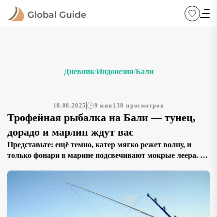
Дневник
Индонезия
Бали
/
/
18.08.2025
9 мин
138 просмотров
Трофейная рыбалка на Бали — тунец,
дорадо и марлин ждут вас
Представьте: ещё темно, катер мягко режет волну, и
только фонари в марине подсвечивают мокрые леера. На
востоке просыпается Агунг, солёный ветер наполняет
лёгкие, а спиннинг в руках живёт собственной жизнью. В
троллинговой дорожке играют приманки, чайки
реагируют на «кипяток», эхолот рисует красивые бровки
— любая секунда может превратиться в схватку с