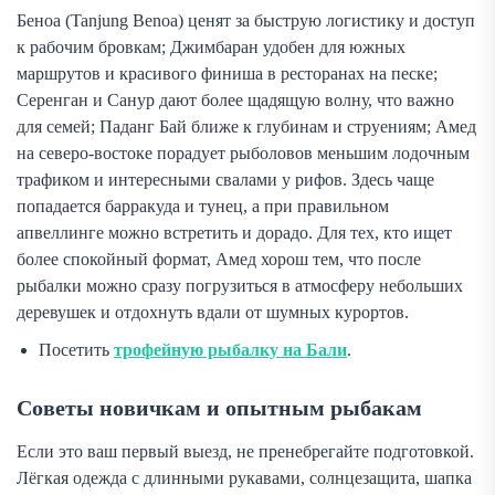
Беноа (Tanjung Benoa) ценят за быструю логистику и доступ
к рабочим бровкам; Джимбаран удобен для южных
маршрутов и красивого финиша в ресторанах на песке;
Серенган и Санур дают более щадящую волну, что важно
для семей; Паданг Бай ближе к глубинам и струениям; Амед
на северо-востоке порадует рыболовов меньшим лодочным
трафиком и интересными свалами у рифов. Здесь чаще
попадается барракуда и тунец, а при правильном
апвеллинге можно встретить и дорадо. Для тех, кто ищет
более спокойный формат, Амед хорош тем, что после
рыбалки можно сразу погрузиться в атмосферу небольших
деревушек и отдохнуть вдали от шумных курортов.
Посетить
трофейную рыбалку на Бали
.
Советы новичкам и опытным рыбакам
Если это ваш первый выезд, не пренебрегайте подготовкой.
Лёгкая одежда с длинными рукавами, солнцезащита, шапка