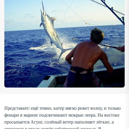
океанским гигантом. Морская рыбалка […]
Представьте: ещё темно, катер мягко режет волну, и только
фонари в марине подсвечивают мокрые леера. На востоке
просыпается Агунг, солёный ветер наполняет лёгкие, а
спиннинг в руках живёт собственной жизнью. В