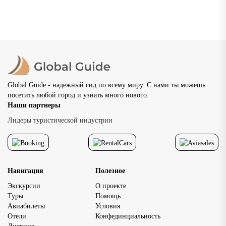
Нижний Новгород: что посмотреть, где погулять и
как провести незабываемый отдых
Нижний Новгород — один из самых красивых и
самобытных городов России, расположенный в месте
слияния двух великих рек — Волги и Оки. Основанный в
1221...
02.07.2026
20 просмотров
8 мин
Global Guide - надежный гид по всему миру. С нами ты можешь
посетить любой город и узнать много нового.
Наши партнеры
Лидеры туристической индустрии
Навигация
Полезное
Экскурсии
О проекте
Туры
Помощь
Авиабилеты
Условия
Отели
Конфединциальность