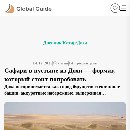
Дневник
Катар
Доха
/
/
14.12.2025
7 мин
14 просмотров
Сафари в пустыне из Дохи — формат,
который стоит попробовать
Доха воспринимается как город будущего: стеклянные
башни, аккуратные набережные, выверенная
архитектура и ощущение тщательно продуманного
пространства. Но стоит отъехать от центра всего на час,
и картинка меняется радикально. Асфальт постепенно
уступает песку, линии горизонта становятся мягче, а
шум мегаполиса растворяется в тишине пустыни.