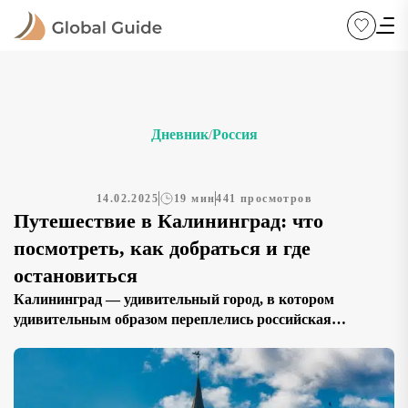
Дневник
Россия
/
14.02.2025
19 мин
441 просмотров
Путешествие в Калининград: что
посмотреть, как добраться и где
остановиться
Калининград — удивительный город, в котором
удивительным образом переплелись российская
современность и немецкое культурно-историческое
наследие. Он долгое время был известен под названием
Кёнигсберг и вошёл в состав СССР лишь после Второй
мировой войны. Ныне Калининград является одним из