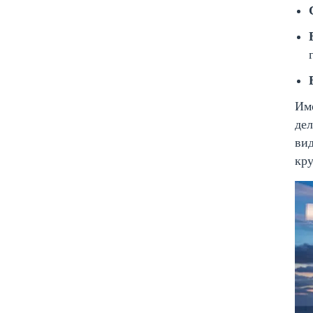
Име
дел
вид
кру