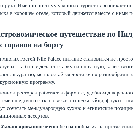
шрута. Именно поэтому у многих туристов возникает ощ
ыха в хорошем отеле, который движется вместе с ними п
астрономическое путешествие по Нилу
сторанов на борту
 многих гостей Nile Palace питание становится не прост
круиза. На борту делают ставку на понятную, качестве
ают аккуратно, меню остаётся достаточно разнообразным
скурсионную программу.
овной ресторан работает в формате, удобном для речног
теме шведского стола: свежая выпечка, яйца, фрукты, о
ут сочетать международную кухню и египетские позиции
адиционных десертов.
Сбалансированное меню
без однообразия на протяжении