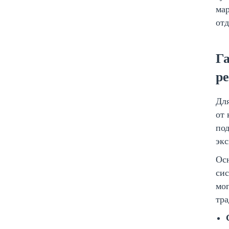
мар
отд
Г
ре
Для
от 
под
эк
Осн
сис
мог
тр