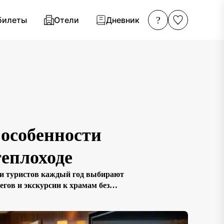
?
билеты
Отели
Дневник
 особенности
теплоходе
ни туристов каждый год выбирают
егов и экскурсии к храмам без
lace занимает особое место. Его