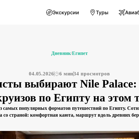
Экскурсии
Туры
Авиа
Дневник
Египет
/
04.05.2026
6 мин
34 просмотров
сты выбирают Nile Palace:
руизов по Египту на этом 
з самых популярных форматов путешествий по Египту. Сот
а со страной: комфортная каюта, маршрут вдоль древних бер
ди десятков лайнеров, курсирующих по Нилу, теплоход Nile Pa
выбирают не случайно. Сочетание […]