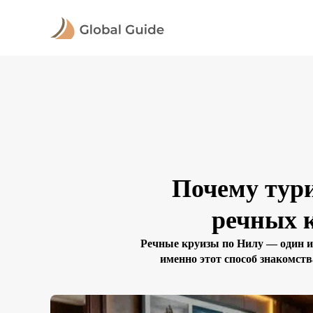
Почему тури
речных к
Речные круизы по Нилу — один и
именно этот способ знакомств
утомительных переездов. Но сре