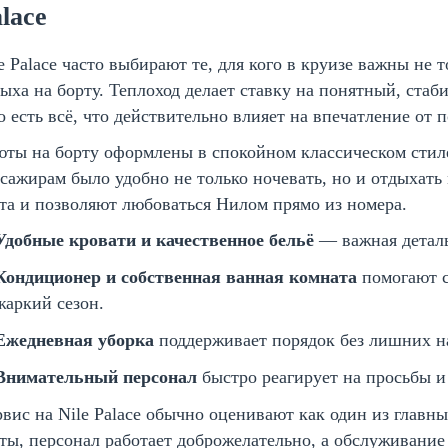
lace
e Palace часто выбирают те, для кого в круизе важны не 
ыха на борту. Теплоход делает ставку на понятный, стаб
о есть всё, что действительно влияет на впечатление от п
ты на борту оформлены в спокойном классическом стиле
сажирам было удобно не только ночевать, но и отдыхат
та и позволяют любоваться Нилом прямо из номера.
Удобные кровати и качественное бельё
— важная деталь
Кондиционер и собственная ванная комната
помогают с
жаркий сезон.
Ежедневная уборка
поддерживает порядок без лишних н
Внимательный персонал
быстро реагирует на просьбы и
вис на Nile Palace обычно оценивают как один из главны
ты, персонал работает доброжелательно, а обслуживание