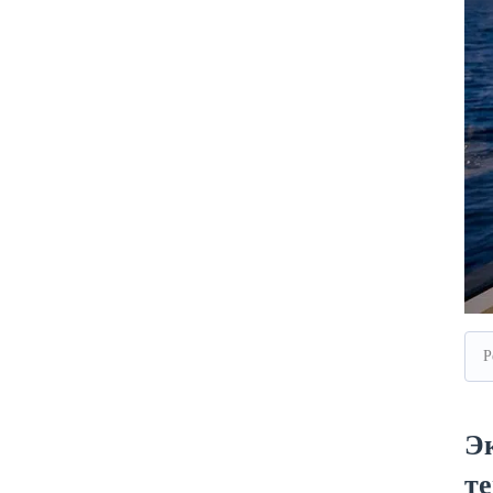
Р
Э
те