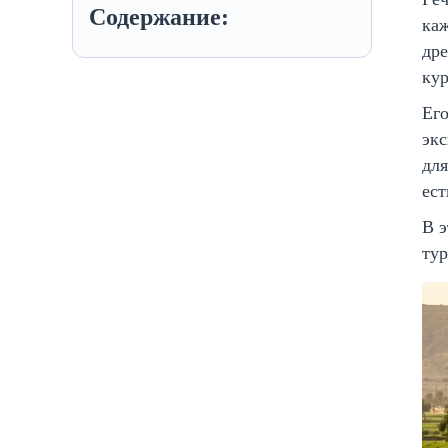
Содержание:
каж
дре
ку
Его
экс
для
ест
В э
тур