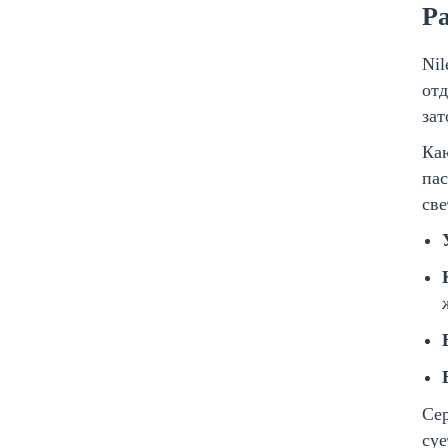
Pa
Nil
отд
зат
Каю
пас
све
Сер
суе