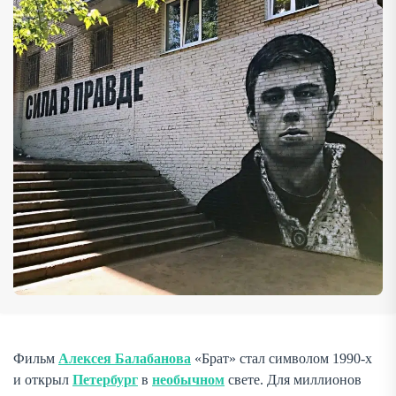
самостоятельным персонажем. В его дворах, арках и
набережных разворачивается история […]
Фильм
Алексея Балабанова
«Брат» стал символом 1990-х
и открыл
Петербург
в
необычном
свете. Для миллионов