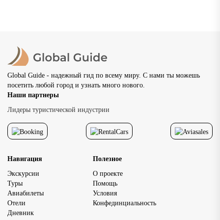
1221...
02.07.2026
20 просмотров
8 мин
Global Guide - надежный гид по всему миру. С нами ты можешь
посетить любой город и узнать много нового.
Наши партнеры
Лидеры туристической индустрии
Навигация
Полезное
Экскурсии
О проекте
Туры
Помощь
Авиабилеты
Условия
Отели
Конфединциальность
Дневник