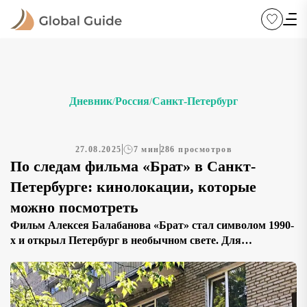
Дневник
Россия
Санкт-Петербург
/
/
27.08.2025
7 мин
286 просмотров
По следам фильма «Брат» в Санкт-
Петербурге: кинолокации, которые
можно посмотреть
Фильм Алексея Балабанова «Брат» стал символом 1990-
х и открыл Петербург в необычном свете. Для
миллионов зрителей именно этот фильм показал
Северную столицу такой, какой её редко видели в кино:
суровой, холодной, но при этом честной и настоящей.
Город не играет здесь роль фона, он становится