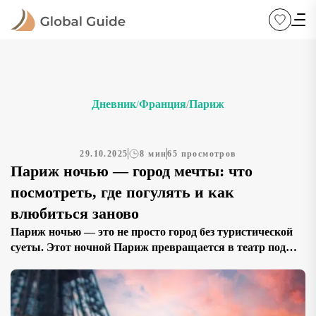
Дневник
Франция
Париж
/
/
29.10.2025
8 мин
65 просмотров
Париж ночью — город мечты: что
посмотреть, где погулять и как
влюбиться заново
Париж ночью — это не просто город без туристической
суеты. Этот ночной Париж превращается в театр под
звёздами, где набережные Сены и освещённые бульвары
оживают в новом свете. Если вы ищете, что посмотреть
в Париже ночью, куда сходить вечером и какие
маршруты выбрать для прогулки — этот путеводитель