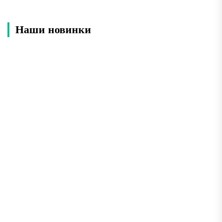
Наши новинки
Лучшие места Анапы: что обязательно
посмотреть во время отдыха
Анапа — один из самых популярных курортов
Черноморского побережья России, который ежегодно