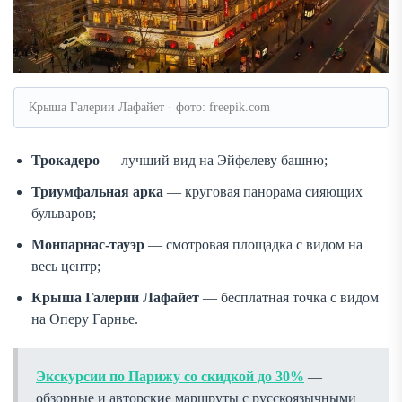
Крыша Галерии Лафайет · фото: freepik.com
Трокадеро
— лучший вид на Эйфелеву башню;
Триумфальная арка
— круговая панорама сияющих
бульваров;
Монпарнас-тауэр
— смотровая площадка с видом на
весь центр;
Крыша Галерии Лафайет
— бесплатная точка с видом
на Оперу Гарнье.
Экскурсии по Парижу со скидкой до 30%
—
обзорные и авторские маршруты с русскоязычными