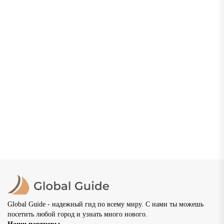
Нижний Новгород: что посмотреть, где погулять и
как провести незабываемый отдых
Нижний Новгород — один из самых красивых и
самобытных городов России, расположенный в месте
слияния двух великих рек — Волги и Оки. Основанный в
1221...
02.07.2026
20 просмотров
8 мин
Global Guide - надежный гид по всему миру. С нами ты можешь
посетить любой город и узнать много нового.