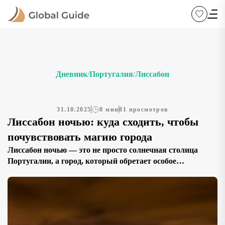
Дневник
Португалия
Лиссабон
/
/
31.10.2025
8 мин
81 просмотров
Лиссабон ночью: куда сходить, чтобы
почувствовать магию города
Лиссабон ночью — это не просто солнечная столица
Португалии, а город, который обретает особое
очарование под светом фонарей и огней Тежу. Если вы
ищете, что посмотреть в Лиссабоне вечером и какие
маршруты выбрать для ночной прогулки, этот
путеводитель поможет открыть столицу Атлантики в
новом свете. Когда день стихает, Лиссабон наполняется