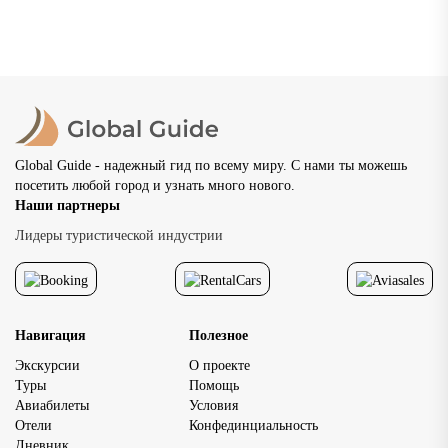
как провести незабываемый отдых
Нижний Новгород — один из самых красивых и
самобытных городов России, расположенный в месте
слияния двух великих рек — Волги и Оки. Основанный в
1221...
02.07.2026
20 просмотров
8 мин
Global Guide - надежный гид по всему миру. С нами ты можешь
посетить любой город и узнать много нового.
Наши партнеры
Лидеры туристической индустрии
Навигация
Полезное
Экскурсии
О проекте
Туры
Помощь
Авиабилеты
Условия
Отели
Конфединциальность
Дневник