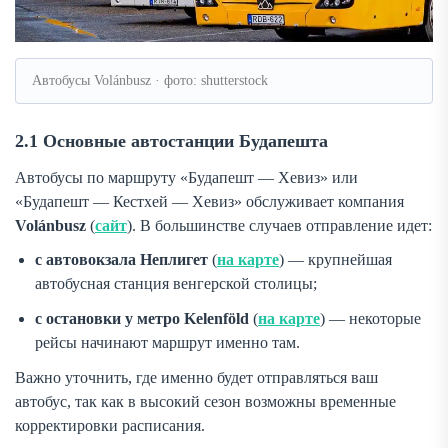
Автобусы Volánbusz · фото: shutterstock
2.1 Основные автостанции Будапешта
Автобусы по маршруту «Будапешт — Хевиз» или
«Будапешт — Кестхей — Хевиз» обслуживает компания
Volánbusz
(
сайт
). В большинстве случаев отправление идет:
с автовокзала Неплигет
(
на карте
) — крупнейшая
автобусная станция венгерской столицы;
с остановки у метро Kelenföld
(
на карте
) — некоторые
рейсы начинают маршрут именно там.
Важно уточнить, где именно будет отправляться ваш
автобус, так как в высокий сезон возможны временные
корректировки расписания.