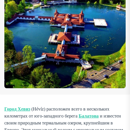
идеальные условия для отдыха и оздоровления. Курорт
популярен […]
Город Хевиз
(Hévíz) расположен всего в нескольких
километрах от юго-западного берега
Балатона
и известен
своим природным термальным озером, крупнейшим в
Европе. Этот уникальный водоем с минеральным составом