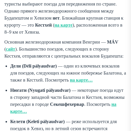
туристы выбирают поезда для передвижения по стране.
Однако прямого железнодорожного сообщения между
Будапештом и Хевизом
нет
. Ближайшая крупная станция к
курорту — это
Кестхей
(
на карте
), расположенная всего в
8–9 км от Хевиза.
Основная железнодорожная компания Венгрии —
MÁV
(
сайт
). Большинство поездов, следующих в сторону
Кестхея, отправляются с центральных вокзалов Будапешта:
Дели (Déli pályaudvar)
— один из ключевых вокзалов
для поездов, следующих на южное побережье Балатона, а
также в Кестхей. Посмотреть
на карте…
Нюгати (Nyugati pályaudvar)
— некоторые поезда идут
в сторону западной части Балатона и Кестхея, возможны
пересадки в городе
Секешфехервар
. Посмотреть
на
карте…
Келети (Keleti pályaudvar)
— реже используется для
поездок в Хевиз, но в летний сезон встречаются