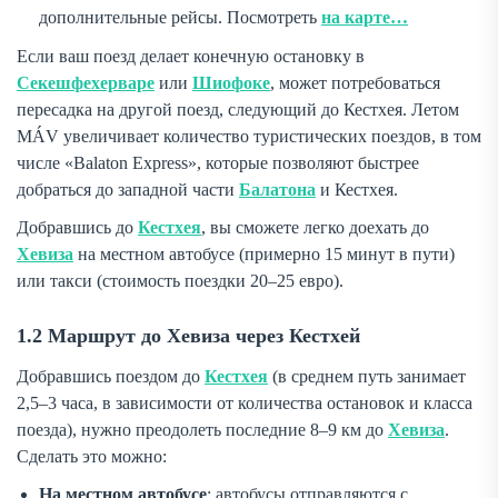
дополнительные рейсы. Посмотреть
на карте…
Если ваш поезд делает конечную остановку в
Секешфехерваре
или
Шиофоке
, может потребоваться
пересадка на другой поезд, следующий до Кестхея. Летом
MÁV увеличивает количество туристических поездов, в том
числе «Balaton Express», которые позволяют быстрее
добраться до западной части
Балатона
и Кестхея.
Добравшись до
Кестхея
, вы сможете легко доехать до
Хевиза
на местном автобусе (примерно 15 минут в пути)
или такси (стоимость поездки 20–25 евро).
1.2 Маршрут до Хевиза через Кестхей
Добравшись поездом до
Кестхея
(в среднем путь занимает
2,5–3 часа, в зависимости от количества остановок и класса
поезда), нужно преодолеть последние 8–9 км до
Хевиза
.
Сделать это можно:
На местном автобусе
: автобусы отправляются с