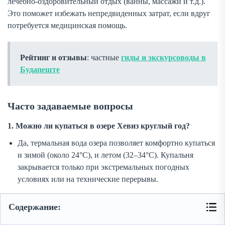
лечебно-оздоровительный отдых (ванны, массажи и т.д.).
Это поможет избежать непредвиденных затрат, если вдруг
потребуется медицинская помощь.
Рейтинг и отзывы
: частные
гиды и экскурсоводы в
Будапеште
Часто задаваемые вопросы
1. Можно ли купаться в озере Хевиз круглый год?
Да, термальная вода озера позволяет комфортно купаться
и зимой (около 24°C), и летом (32–34°C). Купальня
закрывается только при экстремальных погодных
условиях или на технические перерывы.
2. Нужно ли бронировать билеты на поезд/автобус
Содержание:
заранее?