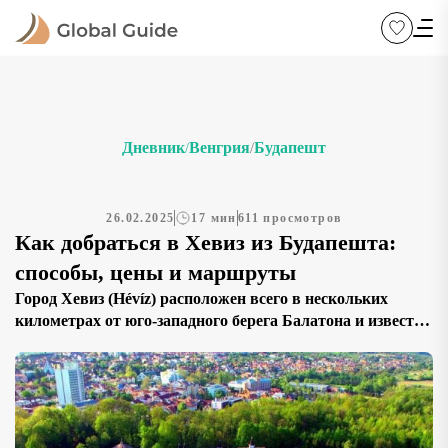
Дневник
Венгрия
Будапешт
/
/
26.02.2025
17 мин
611 просмотров
Как добраться в Хевиз из Будапешта:
способы, цены и маршруты
Город Хевиз (Hévíz) расположен всего в нескольких
километрах от юго-западного берега Балатона и известен
своим природным термальным озером, крупнейшим в
Европе. Этот уникальный водоем с минеральным
составом и целебной грязью привлекает туристов
круглый год. Температура воды здесь не опускается
ниже 23–24°C зимой и достигает 32–34°C летом, создавая