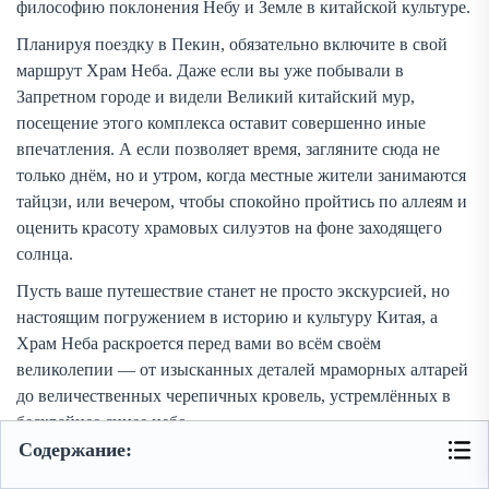
философию поклонения Небу и Земле в китайской культуре.
Планируя поездку в Пекин, обязательно включите в свой
маршрут Храм Неба. Даже если вы уже побывали в
Запретном городе и видели Великий китайский мур,
посещение этого комплекса оставит совершенно иные
впечатления. А если позволяет время, загляните сюда не
только днём, но и утром, когда местные жители занимаются
тайцзи, или вечером, чтобы спокойно пройтись по аллеям и
оценить красоту храмовых силуэтов на фоне заходящего
солнца.
Пусть ваше путешествие станет не просто экскурсией, но
настоящим погружением в историю и культуру Китая, а
Храм Неба раскроется перед вами во всём своём
великолепии — от изысканных деталей мраморных алтарей
до величественных черепичных кровель, устремлённых в
бескрайнее синее небо.
Содержание:
Фото в статье:
shutterstock