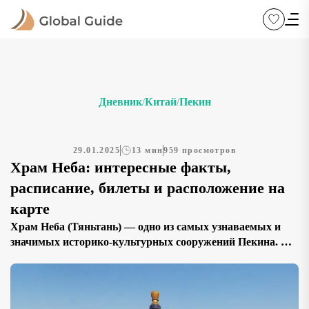
Дневник
Китай
Пекин
/
/
29.01.2025
13 мин
959 просмотров
Храм Неба: интересные факты,
расписание, билеты и расположение на
карте
Храм Неба (Тяньтань) — одно из самых узнаваемых и
значимых историко-культурных сооружений Пекина. Его
величественные павильоны, окружённые просторным
парком, некогда служили местом проведения
торжественных ритуалов императоров из династий Мин
и Цин. Сегодня это один из главных символов китайской