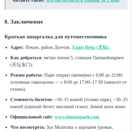
Читайте также
:
что посмотреть в Пекине за 1 день
8. Заключение
Краткая шпаргалка для путешественника
Адрес
: Пекин, район Дунчэн,
Храм Неба (天坛)
.
Как добраться
: метро линия 5, станция Tiantandongmen
(天坛东门).
Режим работы
: Парк открыт примерно с 6:00 до 22:00;
основные павильоны — с 8:00 до 17:00–17:30 (зависит от
сезона).
Стоимость билетов
: ~10–15 юаней (только парк), ~30–35
юаней (единый билет, высокий сезон). Зимой цена ниже.
Официальный сайт
:
www.tiantanpark.com
Что посмотреть
: Зал Молитвы о хорошем урожае,