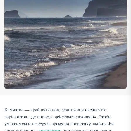
почувствовать масштаб Начните с Авачинской бухты и
панорамы «домашних» вулканов — […]
Камчатка — край вулканов, ледников и океанских
горизонтов, где природа действует «вживую». Чтобы
умаксимум и не терять время на логистику, выбирайте
организованные
экскурсии
: они соединяют морские