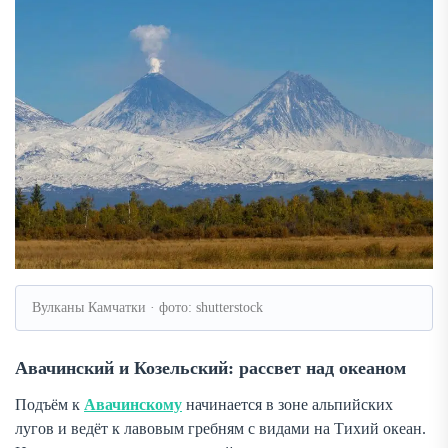
Вулканы Камчатки · фото: shutterstock
Авачинский и Козельский: рассвет над океаном
Подъём к
Авачинскому
начинается в зоне альпийских
лугов и ведёт к лавовым гребням с видами на Тихий океан.