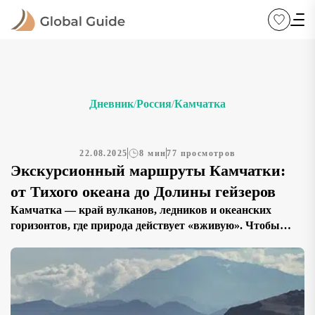
Дневник
Россия
Камчатка
/
/
22.08.2025
8 мин
77 просмотров
Экскурсионный маршруты Камчатки:
от Тихого океана до Долины гейзеров
Камчатка — край вулканов, ледников и океанских
горизонтов, где природа действует «вживую». Чтобы
умаксимум и не терять время на логистику, выбирайте
организованные экскурсии: они соединяют морские
маршруты, треккинг к кратерам, термальные
источники и перелёт в Долину гейзеров в единую,
продуманную программу. Первое знакомство: где