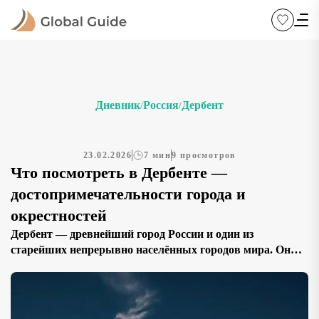
Дневник
Россия
Дербент
/
/
23.02.2026
7 мин
9 просмотров
Что посмотреть в Дербенте —
достопримечательности города и
окрестностей
Дербент — древнейший город России и один из
старейших непрерывно населённых городов мира. Он
расположен на узкой полосе земли между Каспийским
морем и предгорьями Кавказа. Именно здесь на
протяжении более двух тысячелетий проходил
стратегический путь, соединяющий Восток и Запад.