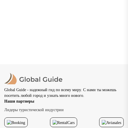
Нижний Новгород: что посмотреть, где погулять и
как провести незабываемый отдых
Нижний Новгород — один из самых красивых и
самобытных городов России, расположенный в месте
слияния двух великих рек — Волги и Оки. Основанный в
1221...
02.07.2026
20 просмотров
8 мин
Global Guide - надежный гид по всему миру. С нами ты можешь
посетить любой город и узнать много нового.
Наши партнеры
Лидеры туристической индустрии