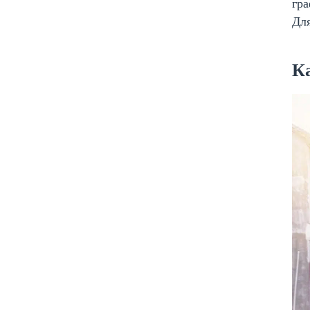
гр
Для
Ка