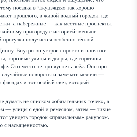
этому поездка в Чжуцзяцзяо так хорошо
акет прошлого, а живой водный городок, где
ёстки, а набережные — как местные проспекты.
покойному пригороду с историей: меньше
й прогулка получается особенно тёплой.
 Цинпу. Внутри он устроен просто и понятно:
ты, торговые улицы и дворы, где спрятаны
фе. Это место не про «успеть всё». Оно про
ть случайные повороты и замечать мелочи —
 фасадах и тот особый свет, который
е думать не списком «обязательных точек», а
ом — улицы с едой и ремеслом, затем — тихие
ется увидеть городок «правильным» ракурсом.
но с насыщенностью.