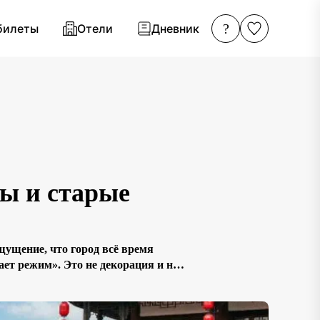
?
билеты
Отели
Дневник
ты и старые
щущение, что город всё время
ет режим». Это не декорация и не
лица, мосты — как перекрёстки, а