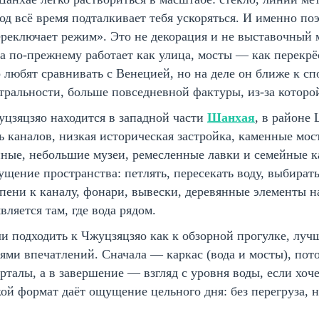
од всё время подталкивает тебя ускоряться. И именно по
реключает режим». Это не декорация и не выставочный м
а по-прежнему работает как улица, мосты — как перекр
 любят сравнивать с Венецией, но на деле он ближе к с
тральности, больше повседневной фактуры, из-за которо
цзяцзяо находится в западной части
Шанхая
, в районе
ь каналов, низкая историческая застройка, каменные мос
ные, небольшие музеи, ремесленные лавки и семейные ка
щение пространства: петлять, пересекать воду, выбира
пени к каналу, фонари, вывески, деревянные элементы на
вляется там, где вода рядом.
и подходить к Чжуцзяцзяо как к обзорной прогулке, лучш
ями впечатлений. Сначала — каркас (вода и мосты), пот
рталы, а в завершение — взгляд с уровня воды, если хоч
ой формат даёт ощущение цельного дня: без перегруза, 