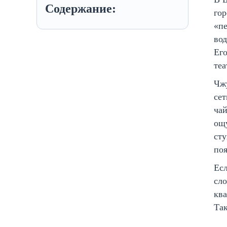
Содержание:
гор
«пе
вод
Его
теа
Чжу
сет
чай
ощу
сту
поя
Есл
сло
ква
Так