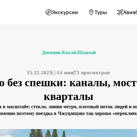
Экскурсии
Туры
Авиа
Дневник
Китай
Шанхай
/
/
15.12.2025
14 мин
73 просмотров
 без спешки: каналы, мос
кварталы
 в масштабе: стекло, линии метро, плотный поток людей и о
 именно поэтому поездка в Чжуцзяцзяо так хорошо «переключа
ивой водный городок, где вода по-прежнему работает как у
набережные […]