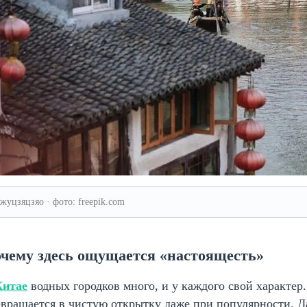
жуцзяцзяо · фото: freepik.com
чему здесь ощущается «настоящесть»
Китае
водных городков много, и у каждого свой характер.
вращается в чистую открытку даже при популярности. Д