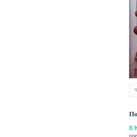
Ч
По
В 
пре