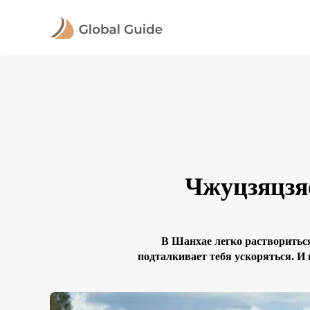
Чжуцзяцзяо
В Шанхае легко раствориться
подталкивает тебя ускоряться. И
выставочный макет прошлого, а ж