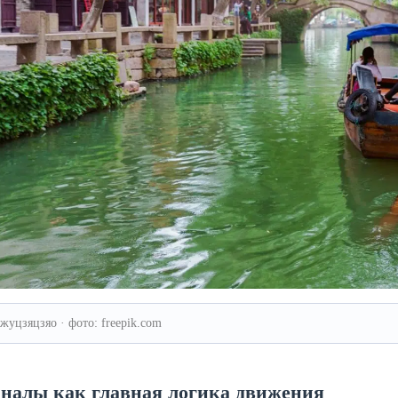
жуцзяцзяо · фото: freepik.com
налы как главная логика движения