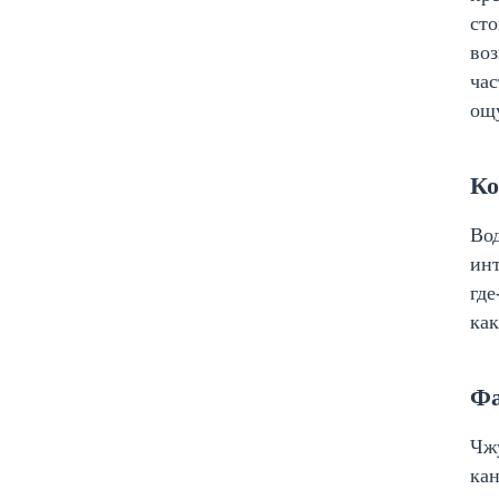
сто
воз
час
ощ
Ко
Вод
инт
где
как
Фа
Чжу
кан