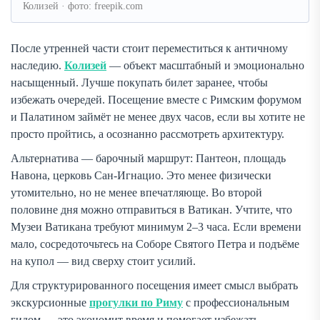
Колизей · фото: freepik.com
После утренней части стоит переместиться к античному
наследию.
Колизей
— объект масштабный и эмоционально
насыщенный. Лучше покупать билет заранее, чтобы
избежать очередей. Посещение вместе с Римским форумом
и Палатином займёт не менее двух часов, если вы хотите не
просто пройтись, а осознанно рассмотреть архитектуру.
Альтернатива — барочный маршрут: Пантеон, площадь
Навона, церковь Сан-Игнацио. Это менее физически
утомительно, но не менее впечатляюще. Во второй
половине дня можно отправиться в Ватикан. Учтите, что
Музеи Ватикана требуют минимум 2–3 часа. Если времени
мало, сосредоточьтесь на Соборе Святого Петра и подъёме
на купол — вид сверху стоит усилий.
Для структурированного посещения имеет смысл выбрать
экскурсионные
прогулки по Риму
с профессиональным
гидом — это экономит время и помогает избежать