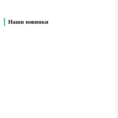
Наши новинки
Лучшие места Анапы: что обязательно
посмотреть во время отдыха
Анапа — один из самых популярных курортов