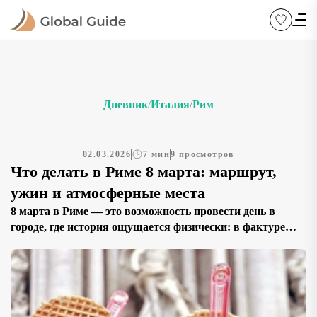
Дневник
Италия
Рим
/
/
02.03.2026
7 мин
9 просмотров
Что делать в Риме 8 марта: маршрут,
ужин и атмосферные места
8 марта в Риме — это возможность провести день в
городе, где история ощущается физически: в фактуре
древнего камня, в тени узких улочек, в звоне колоколов
и шуме оживлённых площадей. В Италии
Международный женский день (Festa della Donna) не
является официальным выходным, однако он широко
отмечается в культурной и социальной среде. Женщинам