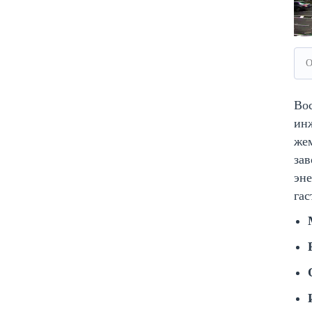
O
Во
ин
жем
за
эне
гас