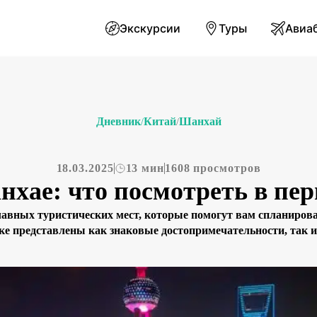
Экскурсии
Туры
Авиа
Дневник
Китай
Шанхай
/
/
18.03.2025
13 мин
1608 просмотров
нхае: что посмотреть в пе
лавных туристических мест, которые помогут вам спланиров
ке представлены как знаковые достопримечательности, так и
едие и современную динамику. Вы сможете подобрать те места
удь то легендарная Восточная жемчужина с её захватывающим