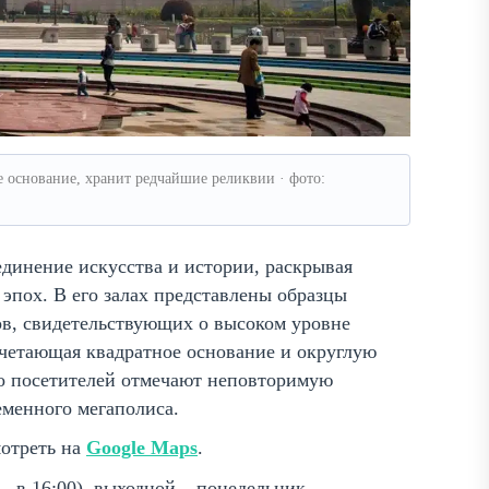
основание, хранит редчайшие реликвии · фото:
динение искусства и истории, раскрывая
эпох. В его залах представлены образцы
ов, свидетельствующих о высоком уровне
очетающая квадратное основание и округлую
о посетителей отмечают неповторимую
еменного мегаполиса.
мотреть на
Google Maps
.
 – в 16:00), выходной – понедельник.