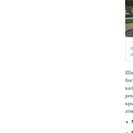
Ш
s
Шан
бог
кал
рем
кр
атм