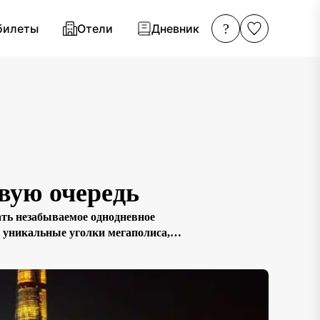
?
билеты
Отели
Дневник
рвую очередь
ать незабываемое однодневное
 уникальные уголки мегаполиса,
, которые хотите увидеть в первую
 видом, […]