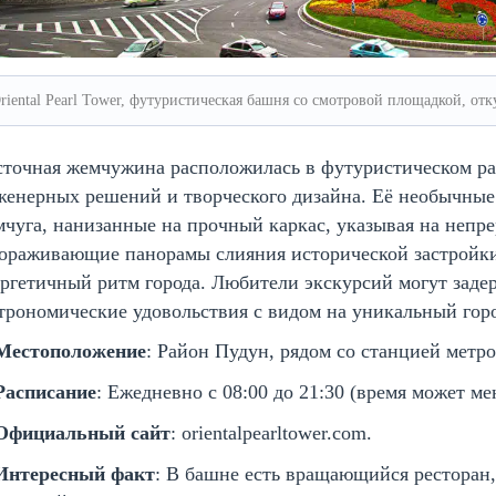
riental Pearl Tower, футуристическая башня со смотровой площадкой, откуд
сточная жемчужина расположилась в футуристическом ра
женерных решений и творческого дизайна. Её необычны
чуга, нанизанные на прочный каркас, указывая на непр
вораживающие панорамы слияния исторической застройк
ргетичный ритм города. Любители экскурсий могут задер
трономические удовольствия с видом на уникальный гор
Местоположение
: Район Пудун, рядом со станцией метро
Расписание
: Ежедневно с 08:00 до 21:30 (время может ме
Официальный сайт
: orientalpearltower.com.
Интересный факт
: В башне есть вращающийся ресторан,