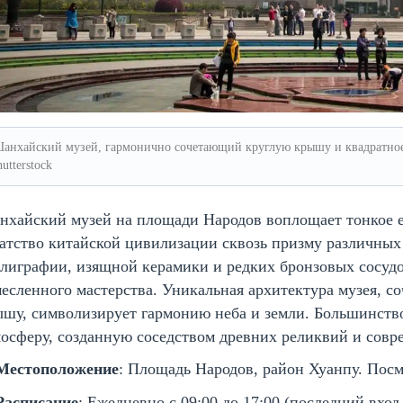
анхайский музей, гармонично сочетающий круглую крышу и квадратное 
hutterstock
хайский музей на площади Народов воплощает тонкое е
атство китайской цивилизации сквозь призму различных 
лиграфии, изящной керамики и редких бронзовых сосуд
есленного мастерства. Уникальная архитектура музея, с
ышу, символизирует гармонию неба и земли. Большинств
осферу, созданную соседством древних реликвий и совр
Местоположение
: Площадь Народов, район Хуанпу. Пос
Расписание
: Ежедневно с 09:00 до 17:00 (последний вход