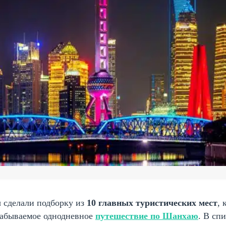
 сделали подборку из
10 главных туристических мест
, 
забываемое однодневное
путешествие по Шанхаю
. В сп