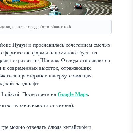
а виден весь город · фото: shutterstock
йоне Пудун и прославилась сочетанием смелых
е сферические формы напоминают бусы из
ерывное развитие Шанхая. Отсюда открываются
и и современных высоток, отражающих
жаться в ресторанах наверху, совмещая
одской ландшафт.
 Lujiazui. Посмотреть на
Google Maps
.
няться в зависимости от сезона).
 где можно отведать блюда китайской и