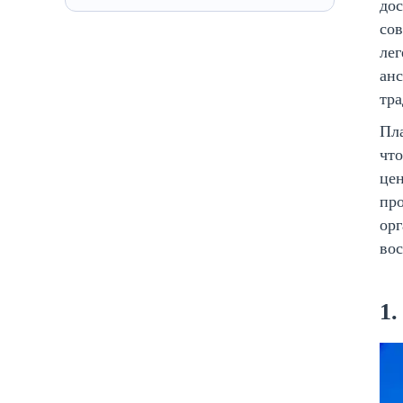
дос
сов
ле
анс
тра
Пл
что
це
про
орг
вос
1