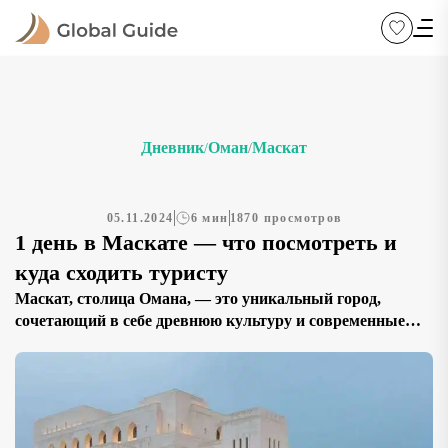
Дневник
Оман
Маскат
/
/
05.11.2024
6 мин
1870 просмотров
1 день в Маскате — что посмотреть и
куда сходить туристу
Маскат, столица Омана, — это уникальный город,
сочетающий в себе древнюю культуру и современные
удобства, что придает ему особую атмосферу и
неповторимый шарм. Этот город, раскинувшийся вдоль
побережья Аравийского моря, окружен
величественными горами и песчаными пляжами, что
делает его особенно привлекательным для