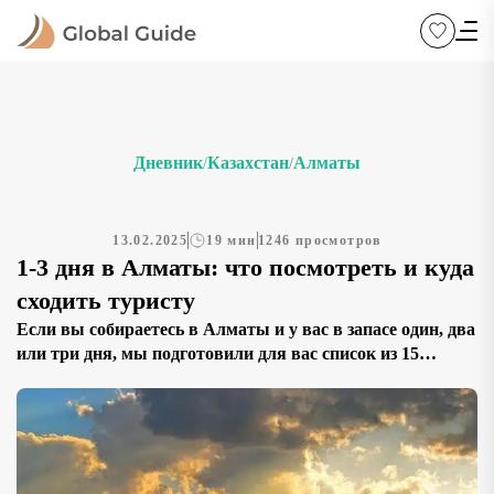
Дневник
Казахстан
Алматы
/
/
13.02.2025
19 мин
1246 просмотров
1-3 дня в Алматы: что посмотреть и куда
сходить туристу
Если вы собираетесь в Алматы и у вас в запасе один, два
или три дня, мы подготовили для вас список из 15
достопримечательностей, которые стоит увидеть.
Выбирайте маршрут в зависимости от вашего времени и
предпочтений. Если у вас всего 1 день, начните с
прогулки по парку имени 28 гвардейцев-панфиловцев,
посетите Вознесенский кафедральный собор и