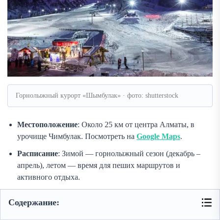
Горнолыжный курорт «Шымбулак» · фото: shutterstock
Местоположение
: Около 25 км от центра Алматы, в
урочище Чимбулак. Посмотреть на
Google Maps
.
Расписание
: Зимой — горнолыжный сезон (декабрь –
апрель), летом — время для пеших маршрутов и
активного отдыха.
Официальный сайт
:
shymbulak.com
Содержание:
Интересный факт
: На самом верху курорта находится